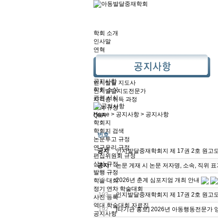
학회 소개
인사말
연혁
조직구성도
학회 회칙
자격증 정보
공지사항
인지발달 지도사
학회 소식
인지발달지도전문가
관련 서식
자격증 취득 과정
자격 규정
Home > 공지사항 > 공지사항
Q&A
학회지
학회지 검색
번호
논문투고 규정
연구윤리 규정
공지
인지발달중재학회지 제 17권 2호 원고모
편집위원회 규정
심사 규정
공지
논문 게재 시 논문 저자명, 소속, 직위 
발행 규정
194
2026년 춘계 심포지엄 개최 안내
학술 대회
정기 연차 학술대회
193
인지발달중재학회지 제 17권 2호 원고모
사전 등록
역대 학술대회 자료집
192
[타기관 홍보] 2026년 아동행동전문가 
공지사항