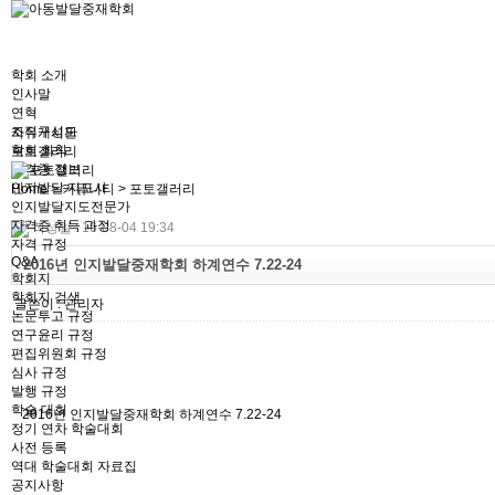
학회 소개
인사말
연혁
조직구성도
자유게시판
학회 회칙
포토갤러리
자격증 정보
인지발달 지도사
Home > 커뮤니티 > 포토갤러리
인지발달지도전문가
자격증 취득 과정
작성일 : 16-08-04 19:34
자격 규정
Q&A
2016년 인지발달중재학회 하계연수 7.22-24
학회지
학회지 검색
글쓴이 :
관리자
논문투고 규정
연구윤리 규정
편집위원회 규정
심사 규정
발행 규정
학술 대회
2016년 인지발달중재학회 하계연수 7.22-24
정기 연차 학술대회
사전 등록
역대 학술대회 자료집
공지사항