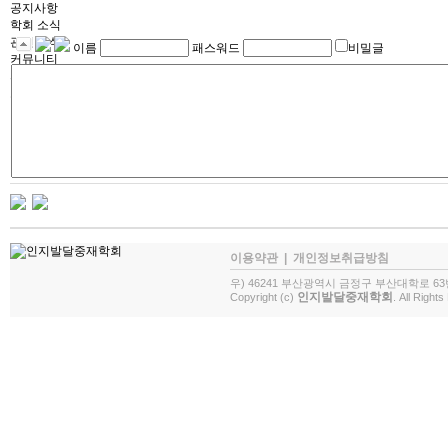
공지사항
학회 소식
관련 서식
이름
패스워드
비밀글
커뮤니티
자유게시판
포토갤러리
이용약관
|
개인정보취급방침
우) 46241 부산광역시 금정구 부산대학로 63
인지발달중재학회
Copyright (c)
. All Right