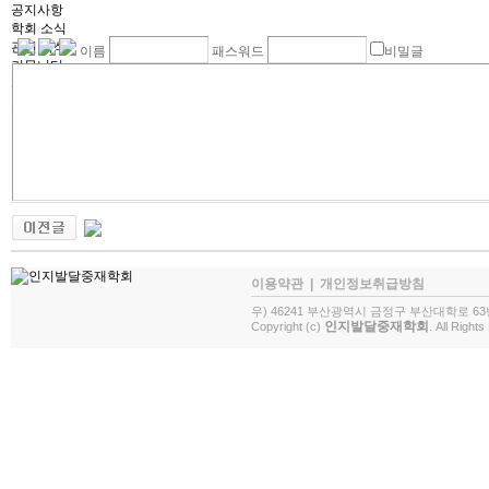
공지사항
학회 소식
관련 서식
이름
패스워드
비밀글
커뮤니티
자유게시판
포토갤러리
이용약관
|
개인정보취급방침
우) 46241 부산광역시 금정구 부산대학로 63
인지발달중재학회
Copyright (c)
. All Right