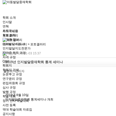
학회 소개
인사말
연혁
조직구성도
자유게시판
학회 회칙
포토갤러리
자격증 정보
인지발달 지도사
Home > 커뮤니티 > 포토갤러리
인지발달지도전문가
자격증 취득 과정
작성일 : 21-01-03 15:37
자격 규정
Q&A
2019년 인지발달중재학회 통계 세미나
학회지
학회지 검색
글쓴이 :
관리자
논문투고 규정
연구윤리 규정
편집위원회 규정
심사 규정
발행 규정
2019년 8월 10일
학술 대회
인지발달중재학회 통계세미나 개최
정기 연차 학술대회
사전 등록
역대 학술대회 자료집
공지사항