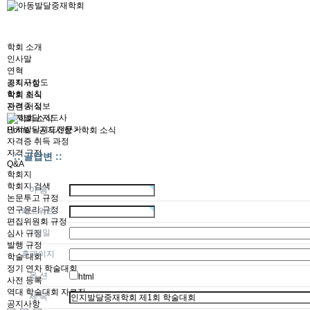
학회 소개
인사말
연혁
조직구성도
공지사항
학회 회칙
학회 소식
자격증 정보
관련 서식
인지발달 지도사
인지발달지도전문가
Home > 공지사항 > 학회 소식
자격증 취득 과정
자격 규정
:: 글답변 ::
Q&A
학회지
학회지 검색
이 름
논문투고 규정
연구윤리 규정
패스워드
편집위원회 규정
이메일
심사 규정
발행 규정
홈페이지
학술 대회
정기 연차 학술대회
옵 션
html
사전 등록
역대 학술대회 자료집
제 목
공지사항