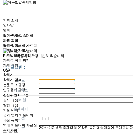
학회 소개
인사말
연혁
조직구성도
정기 연차 학술대회
학회 회칙
사전 등록
자격증 정보
역대 학술대회 자료집
인지발달 지도사
인지발달지도전문가
Home > 학술대회 > 정기연차 학술대회
자격증 취득 과정
자격 규정
:: 글답변 ::
Q&A
학회지
학회지 검색
이 름
논문투고 규정
연구윤리 규정
패스워드
편집위원회 규정
이메일
심사 규정
발행 규정
홈페이지
학술 대회
정기 연차 학술대회
옵 션
html
사전 등록
역대 학술대회 자료집
제 목
공지사항