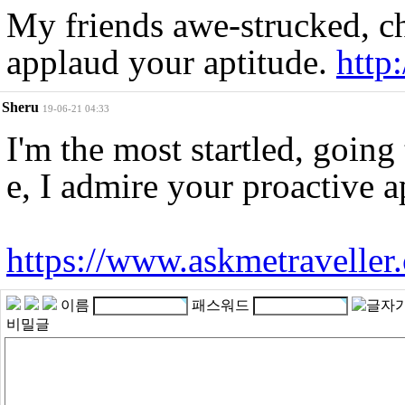
My friends awe-strucked, c
applaud your aptitude.
http
Sheru
19-06-21 04:33
I'm the most startled, going
e, I admire your proactive 
https://www.askmetravelle
이름
패스워드
비밀글